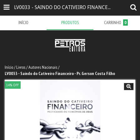
LV0033 - SAINDO DO CATIVEIRO FINANCEIRO - PR. GERSON COSTA FILHO
INÍCIO
PRODUTOS
CARRINHO
0
Início
/
Livros
/
Autores Nacionais
/
LV0033 - Saindo do Cativeiro Financeiro - Pr. Gerson Costa Filho
14
%
OFF