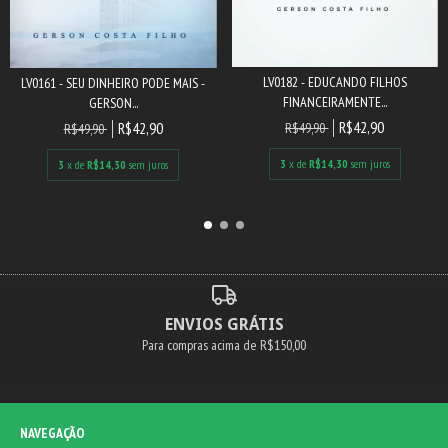
LV0182 - EDUCANDO FILHOS
LV0161 - SEU DINHEIRO PODE MAIS -
FINANCEIRAMENTE...
GERSON...
R$42,90
R$42,90
R$49,90
R$49,90
3
x de
R$14,30
sem juros
3
x de
R$14,30
sem juros
ENVIOS GRÁTIS
Para compras acima de R$150,00
NAVEGAÇÃO